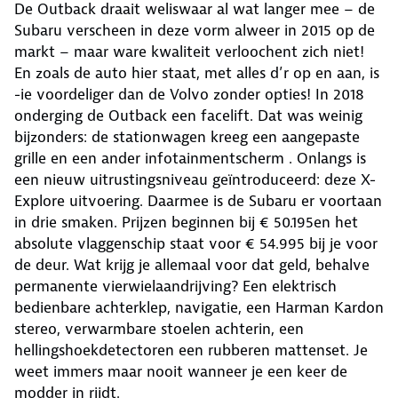
De Outback draait weliswaar al wat langer mee – de
Subaru verscheen in deze vorm alweer in 2015 op de
markt – maar ware kwaliteit verloochent zich niet!
En zoals de auto hier staat, met alles d’r op en aan, is
-ie voordeliger dan de Volvo zonder opties! In 2018
onderging de Outback een facelift. Dat was weinig
bijzonders: de stationwagen kreeg een aangepaste
grille en een ander infotainmentscherm . Onlangs is
een nieuw uitrustingsniveau geïntroduceerd: deze X-
Explore uitvoering. Daarmee is de Subaru er voortaan
in drie smaken. Prijzen beginnen bij € 50.195en het
absolute vlaggenschip staat voor € 54.995 bij je voor
de deur. Wat krijg je allemaal voor dat geld, behalve
permanente vierwielaandrijving? Een elektrisch
bedienbare achterklep, navigatie, een Harman Kardon
stereo, verwarmbare stoelen achterin, een
hellingshoekdetectoren een rubberen mattenset. Je
weet immers maar nooit wanneer je een keer de
modder in rijdt.