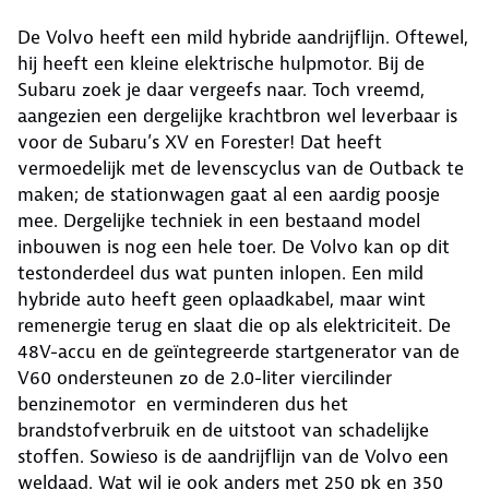
De Volvo heeft een mild hybride aandrijflijn. Oftewel,
hij heeft een kleine elektrische hulpmotor. Bij de
Subaru zoek je daar vergeefs naar. Toch vreemd,
aangezien een dergelijke krachtbron wel leverbaar is
voor de Subaru’s XV en Forester! Dat heeft
vermoedelijk met de levenscyclus van de Outback te
maken; de stationwagen gaat al een aardig poosje
mee. Dergelijke techniek in een bestaand model
inbouwen is nog een hele toer. De Volvo kan op dit
testonderdeel dus wat punten inlopen. Een mild
hybride auto heeft geen oplaadkabel, maar wint
remenergie terug en slaat die op als elektriciteit. De
48V-accu en de geïntegreerde startgenerator van de
V60 ondersteunen zo de 2.0-liter viercilinder
benzinemotor en verminderen dus het
brandstofverbruik en de uitstoot van schadelijke
stoffen. Sowieso is de aandrijflijn van de Volvo een
weldaad. Wat wil je ook anders met 250 pk en 350