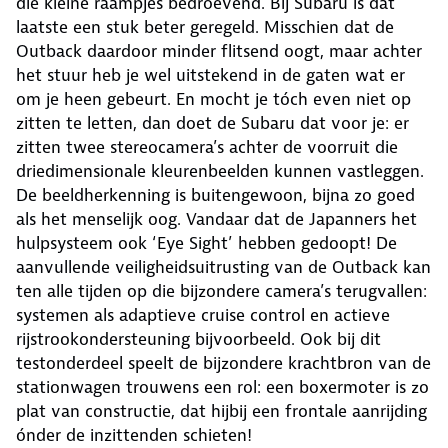
die kleine raampjes bedroevend. Bij Subaru is dat
laatste een stuk beter geregeld. Misschien dat de
Outback daardoor minder flitsend oogt, maar achter
het stuur heb je wel uitstekend in de gaten wat er
om je heen gebeurt. En mocht je tóch even niet op
zitten te letten, dan doet de Subaru dat voor je: er
zitten twee stereocamera’s achter de voorruit die
driedimensionale kleurenbeelden kunnen vastleggen.
De beeldherkenning is buitengewoon, bijna zo goed
als het menselijk oog. Vandaar dat de Japanners het
hulpsysteem ook ‘Eye Sight’ hebben gedoopt! De
aanvullende veiligheidsuitrusting van de Outback kan
ten alle tijden op die bijzondere camera’s terugvallen:
systemen als adaptieve cruise control en actieve
rijstrookondersteuning bijvoorbeeld. Ook bij dit
testonderdeel speelt de bijzondere krachtbron van de
stationwagen trouwens een rol: een boxermoter is zo
plat van constructie, dat hijbij een frontale aanrijding
ónder de inzittenden schieten!