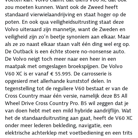
zou moeten kunnen. Want ook de Zweed heeft
standaard vierwielaandrijving en staat hoger op de
poten. En ook qua veiligheidsuitrusting staat deze
Volvo uiteraard zijn mannetje, want de Zweden en
veiligheid zijn zo’n beetje synoniem aan elkaar. Maar
als ze zo naast elkaar staan valt één ding wel erg op.
De Outback is een échte stoere no-nonsense auto.
De Volvo neigt toch meer naar een heer in een
maatpak met omgeslagen broekspijpen. De Volvo
V60 XC is er vanaf € 55.995. De carrosserie is
opgesierd met allerhande kunststof delen. In
tegenstelling tot de reguliere V60 bestaat er van de
Cross Country maar één versie, namelijk deze B5 All
Wheel Drive Cross Country Pro. B5 wil zeggen dat je
van doen hebt met een mild hybride aandrijflijn. Wat
het de standaarduitrusting aan gaat, heeft de V60 XC
onder meer lederen bekleding, navigatie, een
elektrische achterklep met voetbediening en een trits