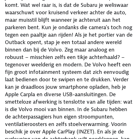
komt. Wat wel raar is, is dat de Subaru je weliswaar
waarschuwt voor kruisend verkeer achter de auto,
maar muisstil blijft wanneer je achteruit aan het
parkeren bent. Kun je ondanks die camera’s toch nog
tegen een paaltje aan rijden! Als je het portier van de
Outback opent, stap je een totaal andere wereld
binnen dan bij de Volvo. Zeg maar analoog en
robuust – misschien zelfs een tikje achterhaald? –
tegenover weelderig en modern. De Volvo heeft een
fijn groot infotainment systeem dat zich eenvoudig
laat bedienen door te swipen en te drukken. Verder
kan je draadloos jouw smartphone opladen, heb je
Apple Carpla en diverse USB-aansluitingen. De
smetteloze afwerking is tenslotte van alle tijden: wat
is die Volvo mooi van binnen. In de Subaru hebben
de achterpassagiers hun eigen stroompunten,
ventilatieroosters en zelfs stoelverwarming. Voorin
beschik je over Apple CarPlay (INZET). En als je de