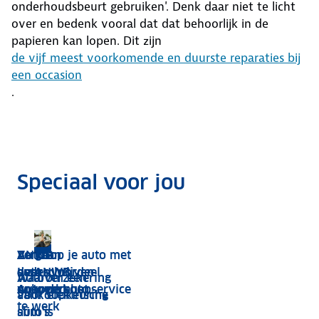
onderhoudsbeurt gebruiken'. Denk daar niet te licht
over en bedenk vooral dat dat behoorlijk in de
papieren kan lopen. Dit zijn
de vijf meest voorkomende en duurste reparaties bij
een occasion
.
Speciaal voor jou
voor
snel
d!
Met ledenvoordeel
Bereken je premie
Auto
Zo gaan
ANWB
Verkoop je auto met
overschrijven:
auto
Ledenvoordeel
de ANWB
Waarom een
Autoverzekering
zo werkt het
opkopers
voor de auto
Autoverkoopservice
aankoopkeuring
voor elektrische
te werk
slim is
auto's