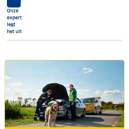
zit
Onze
dat
expert
eigenlijk?
legt
het uit