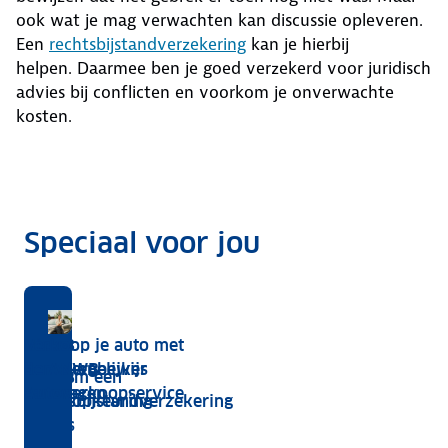
ook wat je mag verwachten kan discussie opleveren.
Een
rechtsbijstandverzekering
kan je hierbij
helpen. Daarmee ben je goed verzekerd voor juridisch
advies bij conflicten en voorkom je onverwachte
kosten.
Speciaal voor jou
snel
d!
Garantie
Met ledenvoordeel
Juridisch advies bij conflicten
ANWB
Nieuw
Verkoop je auto met
op
Autovergelijker
kentekenbewijs
de ANWB
Waarom een
ANWB
elektrische
aanvragen
Autoverkoopservice
aankoopkeuring
Rechtsbijstandverzekering
auto's,
slim is
hoe