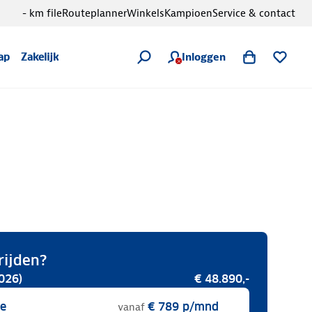
- km file
Routeplanner
Winkels
Kampioen
Service & contact
Inloggen
ap
Zakelijk
rijden?
026)
€ 48.890,-
se
€ 789
p/mnd
vanaf