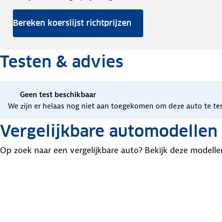
Bereken koerslijst richtprijzen
Testen & advies
Geen test beschikbaar
We zijn er helaas nog niet aan toegekomen om deze auto te te
Vergelijkbare automodellen
Op zoek naar een vergelijkbare auto? Bekijk deze modelle
MG
Voyah
Xpeng
S6
Free
G6
EV