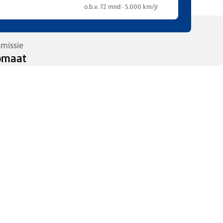
o.b.v. 72 mnd · 5.000 km/jr
smissie
omaat