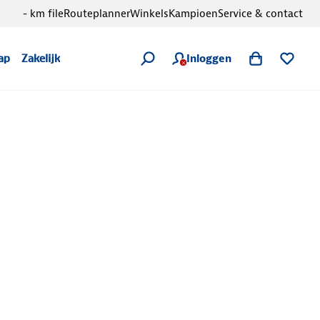
- km file
Routeplanner
Winkels
Kampioen
Service & contact
Inloggen
ap
Zakelijk