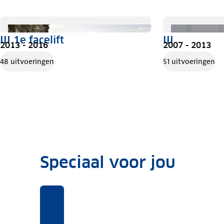
III 1e facelift
III
2013 - 2016
2007 - 2013
48 uitvoeringen
51 uitvoeringen
Speciaal voor jou
Benieuwd
Voor
Rekentool
Voor
naar
deze