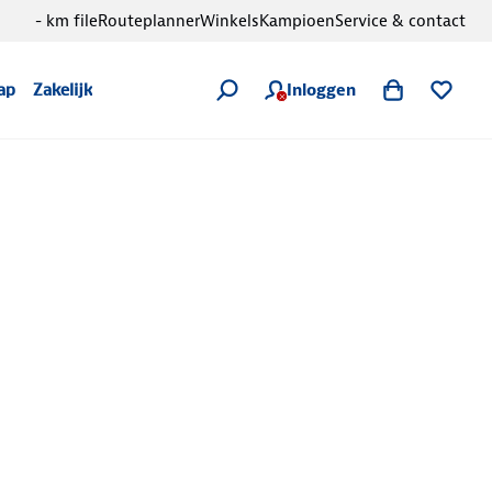
- km file
Routeplanner
Winkels
Kampioen
Service & contact
Inloggen
ap
Zakelijk