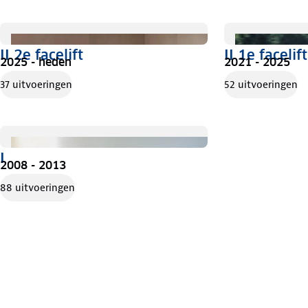
II 2e facelift
II 1e facelift
2025 - heden
2021 - 2025
37 uitvoeringen
52 uitvoeringen
I
2008 - 2013
88 uitvoeringen