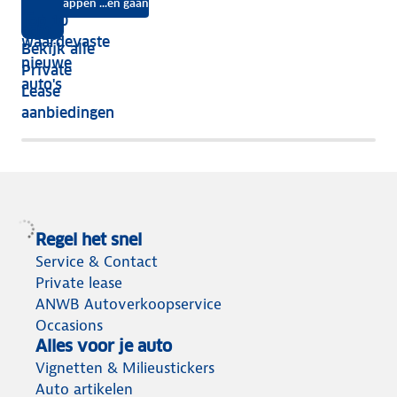
na
Instappen ...en gaan
je
Top 10
vijf
écht
waardevaste
Bekijk alle
jaar
nieuwe
Private
nog
auto's
Lease
het
aanbiedingen
meeste
terug
Regel het snel
Service & Contact
Private lease
ANWB Autoverkoopservice
Occasions
Alles voor je auto
Vignetten & Milieustickers
Auto artikelen