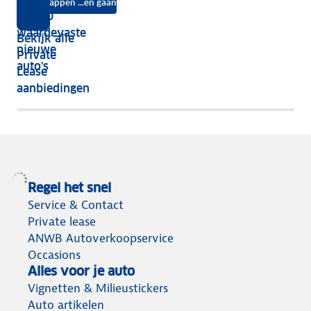
na
Instappen ...en gaan
je
Top 10
vijf
écht
waardevaste
Bekijk alle
jaar
nieuwe
Private
nog
auto's
Lease
het
aanbiedingen
meeste
terug
Regel het snel
Service & Contact
Private lease
ANWB Autoverkoopservice
Occasions
Alles voor je auto
Vignetten & Milieustickers
Auto artikelen