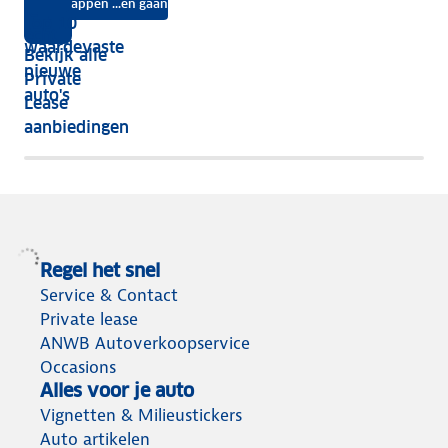
na
Instappen ...en gaan
je
Top 10
vijf
écht
waardevaste
Bekijk alle
jaar
nieuwe
Private
nog
auto's
Lease
het
aanbiedingen
meeste
terug
Regel het snel
Service & Contact
Private lease
ANWB Autoverkoopservice
Occasions
Alles voor je auto
Vignetten & Milieustickers
Auto artikelen