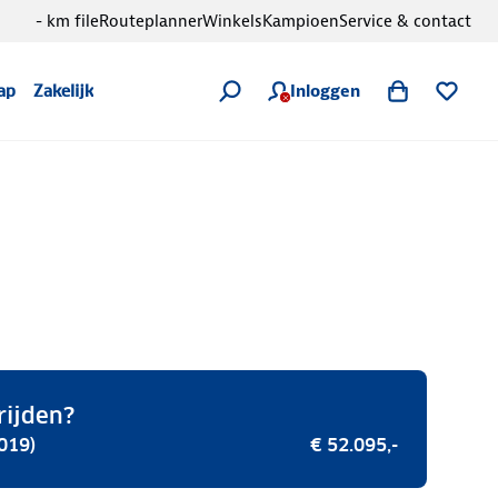
- km file
Routeplanner
Winkels
Kampioen
Service & contact
Inloggen
ap
Zakelijk
rijden?
019)
€ 52.095,-