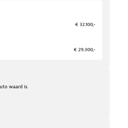
€ 32.100,-
€ 29.300,-
uto waard is.