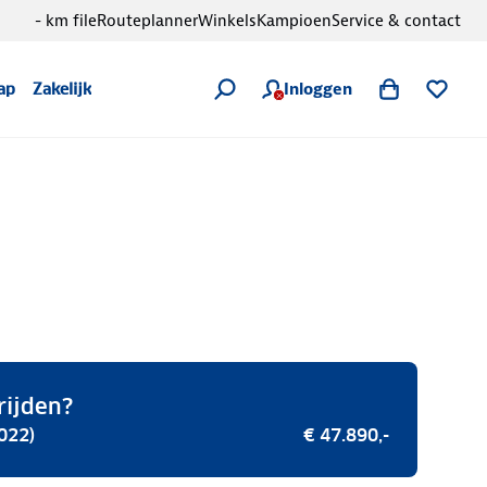
- km file
Routeplanner
Winkels
Kampioen
Service & contact
Inloggen
ap
Zakelijk
rijden?
022)
€ 47.890,-