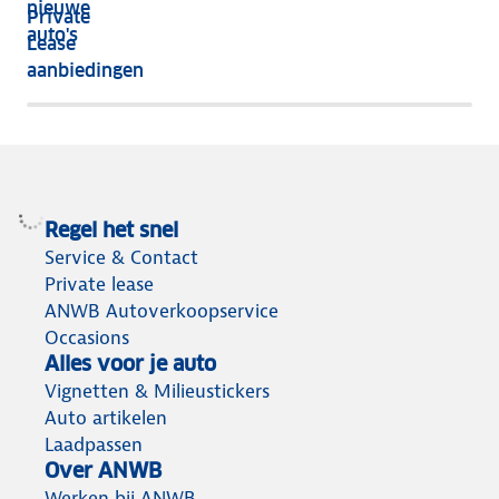
nieuwe
Private
nog
auto's
Lease
het
aanbiedingen
meeste
terug
Regel het snel
Service & Contact
Private lease
ANWB Autoverkoopservice
Occasions
Alles voor je auto
Vignetten & Milieustickers
Auto artikelen
Laadpassen
Over ANWB
Werken bij ANWB