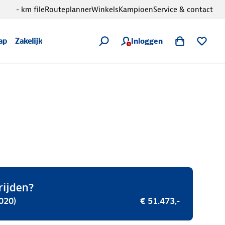
- km file
Routeplanner
Winkels
Kampioen
Service & contact
Inloggen
ap
Zakelijk
rijden?
020)
€ 51.473,-