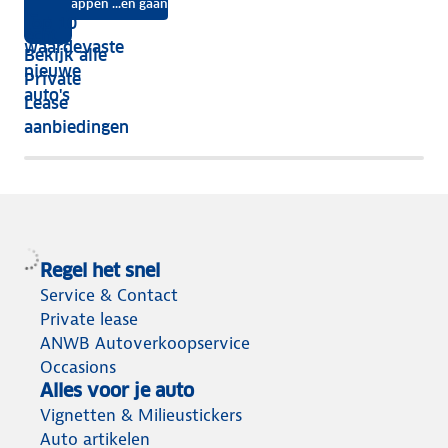
na
Instappen ...en gaan
je
Top 10
vijf
écht
waardevaste
Bekijk alle
jaar
nieuwe
Private
nog
auto's
Lease
het
aanbiedingen
meeste
terug
Regel het snel
Service & Contact
Private lease
ANWB Autoverkoopservice
Occasions
Alles voor je auto
Vignetten & Milieustickers
Auto artikelen