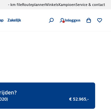
- km file
Routeplanner
Winkels
Kampioen
Service & contact
Inloggen
ap
Zakelijk
rijden?
020)
€ 52.965,-