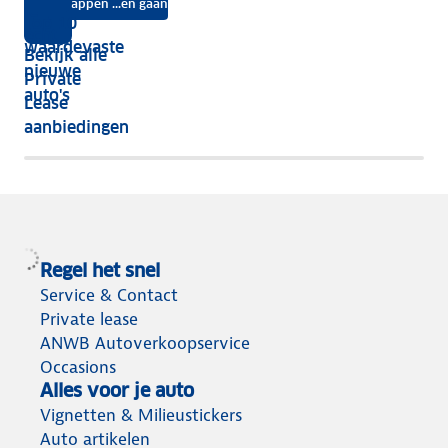
na
Instappen ...en gaan
je
Top 10
vijf
écht
waardevaste
Bekijk alle
jaar
nieuwe
Private
nog
auto's
Lease
het
aanbiedingen
meeste
terug
Regel het snel
Service & Contact
Private lease
ANWB Autoverkoopservice
Occasions
Alles voor je auto
Vignetten & Milieustickers
Auto artikelen