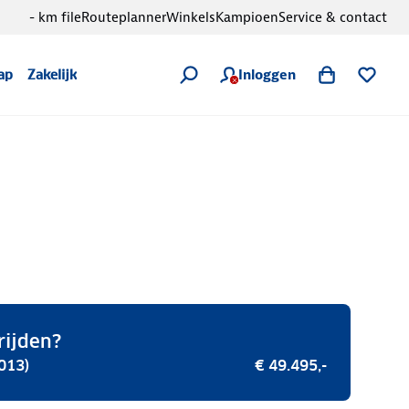
- km file
Routeplanner
Winkels
Kampioen
Service & contact
Inloggen
ap
Zakelijk
rijden?
013)
€ 49.495,-