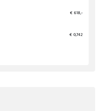
€ 618,-
€ 0,742