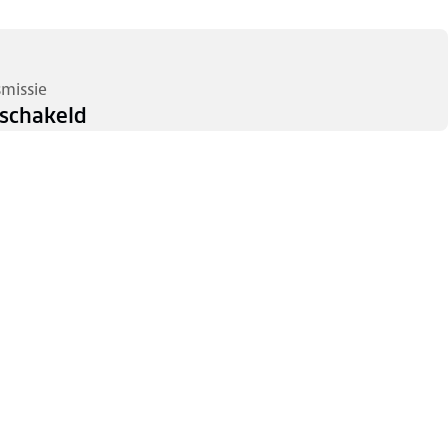
smissie
schakeld