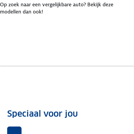
Op zoek naar een vergelijkbare auto? Bekijk deze
modellen dan ook!
Hongqi
Volvo
Kia
E-Hs9
XC90
Ev9
Speciaal voor jou