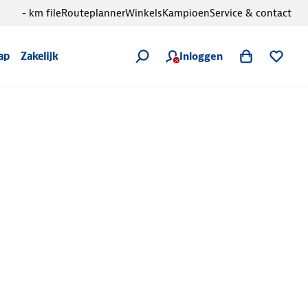
- km file
Routeplanner
Winkels
Kampioen
Service & contact
Inloggen
ap
Zakelijk