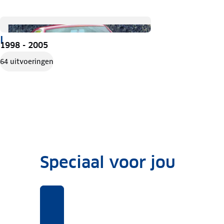
I
1998 - 2005
64 uitvoeringen
Speciaal voor jou
Benieuwd
Voor
Rekentool
Voor
naar
deze