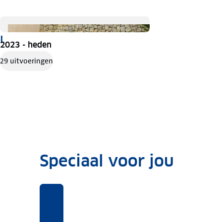
I
2023 - heden
29 uitvoeringen
Speciaal voor jou
Benieuwd
Voor
Rekentool
Voor
naar
deze