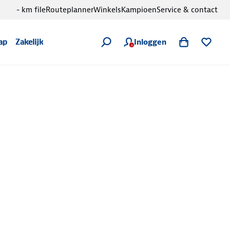
- km file
Routeplanner
Winkels
Kampioen
Service & contact
Inloggen
ap
Zakelijk