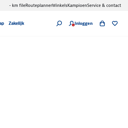
- km file
Routeplanner
Winkels
Kampioen
Service & contact
Inloggen
ap
Zakelijk