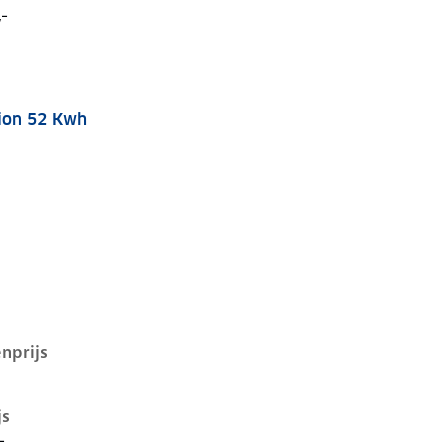
,-
tion 52 Kwh
D.4 i, 52 kwh, 125 kW, Elektrisch, 5 deuren
nprijs
js
-