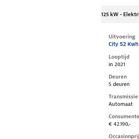
125 kW - Elektr
Uitvoering
City 52 Kwh
Volkswagen I
Looptijd
in 2021
Deuren
5 deuren
Transmissie
Automaat
Consumente
€ 42.190,-
Occasionpri