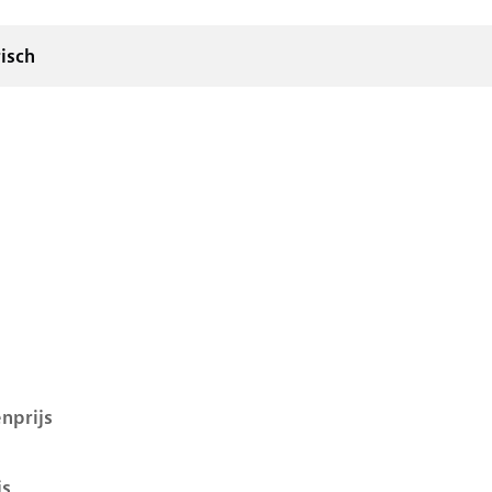
isch
D.4 i, 52 kwh, 109 kW, Elektrisch, 5 deuren
nprijs
js