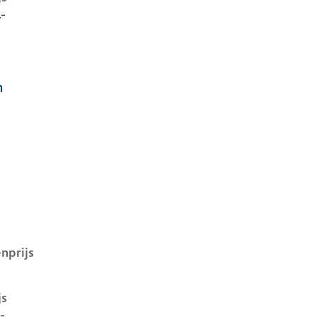
,-
h
D.4 i, 52 kwh, 109 kW, Elektrisch, 5 deuren
nprijs
js
-