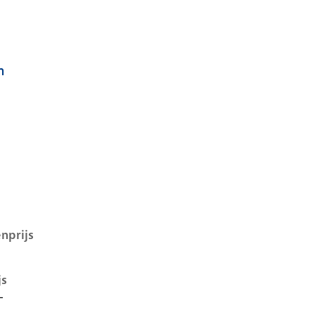
h
D.4 i, 52 kwh, 109 kW, Elektrisch, 5 deuren
nprijs
js
-