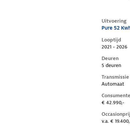
Uitvoering
Pure 52 Kw
Volkswagen I
Looptijd
2021 - 2026
Deuren
5 deuren
Transmissie
Automaat
Consumente
€ 42.990,-
Occasionpri
v.a. € 19.400,