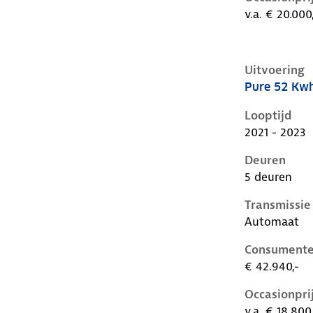
v.a. € 20.000
Uitvoering
Pure 52 Kw
Volkswagen I
Looptijd
2021 - 2023
Deuren
5 deuren
Transmissie
Automaat
Consumente
€ 42.940,-
Occasionpri
v.a. € 18.800,