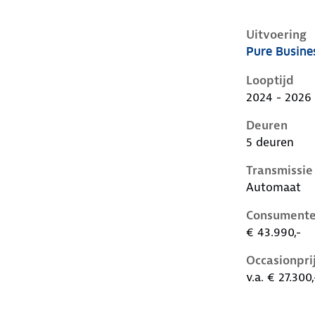
Uitvoering
Pure Busine
Volkswagen I
Looptijd
2024 - 2026
Deuren
5 deuren
Transmissie
Automaat
Consumente
€ 43.990,-
Occasionpri
v.a. € 27.300,