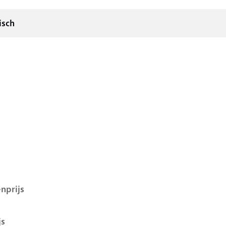
isch
D.4 i, 52 kwh, 125 kW, Elektrisch, 5 deuren
nprijs
js