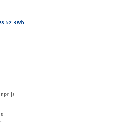
ss 52 Kwh
D.4 i, 52 kwh, 125 kW, Elektrisch, 5 deuren
nprijs
js
-