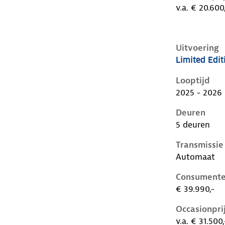
v.a. € 20.600
Uitvoering
Limited Edi
Volkswagen I
Looptijd
2025 - 2026
Deuren
5 deuren
Transmissie
Automaat
Consumente
€ 39.990,-
Occasionpri
v.a. € 31.500,