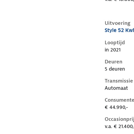
Uitvoering
Style 52 Kw
Volkswagen I
Looptijd
in 2021
Deuren
5 deuren
Transmissie
Automaat
Consumente
€ 44.990,-
Occasionpri
v.a. € 21.400,