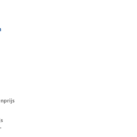
h
D.4 i, 52 kwh, 125 kW, Elektrisch, 5 deuren
nprijs
js
-