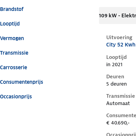
Brandstof
109 kW - Elektr
Looptijd
Uitvoering
Vermogen
City 52 Kwh
Volkswagen I
Transmissie
Looptijd
in 2021
Carrosserie
Deuren
Consumentenprijs
5 deuren
Transmissie
Occasionprijs
Automaat
Consumente
€ 40.690,-
Occasionpri