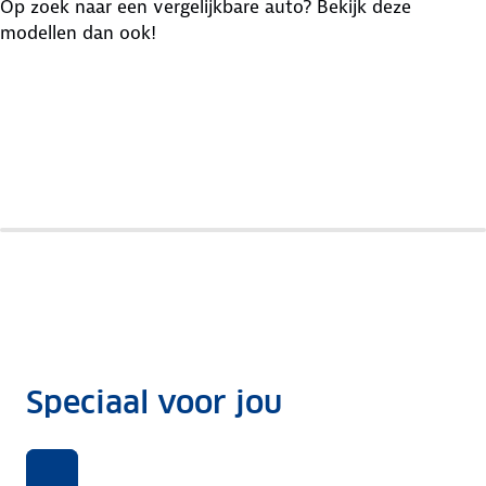
Op zoek naar een vergelijkbare auto? Bekijk deze
modellen dan ook!
Ford
Peugeot
Opel
Focus
308
Astra
Speciaal voor jou