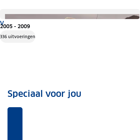
V
2005 - 2009
336 uitvoeringen
Speciaal voor jou
Benieuwd
Voor
Rekentool
Voor
naar
deze
welke
Dit
ANWB
auto's