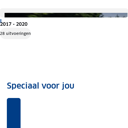
I
2017 - 2020
28 uitvoeringen
Speciaal voor jou
Benieuwd
Voor
Rekentool
Voor
naar
deze
welke
Dit
ANWB
auto's