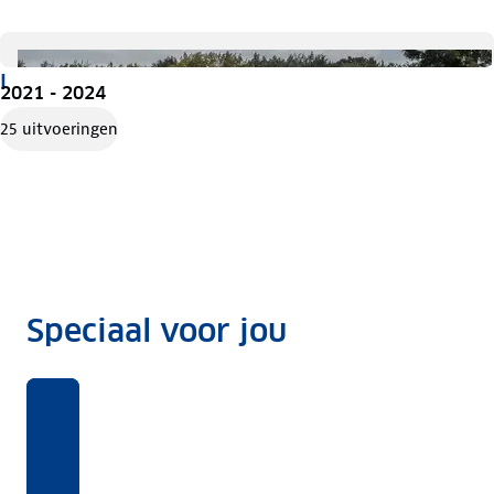
I
2021 - 2024
25 uitvoeringen
Speciaal voor jou
Benieuwd
Voor
Rekentool
Voor
naar
deze
welke
Dit
ANWB
auto's