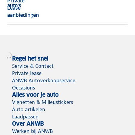
Private
nog
auto's
Lease
het
aanbiedingen
meeste
terug
Regel het snel
Service & Contact
Private lease
ANWB Autoverkoopservice
Occasions
Alles voor je auto
Vignetten & Milieustickers
Auto artikelen
Laadpassen
Over ANWB
Werken bij ANWB