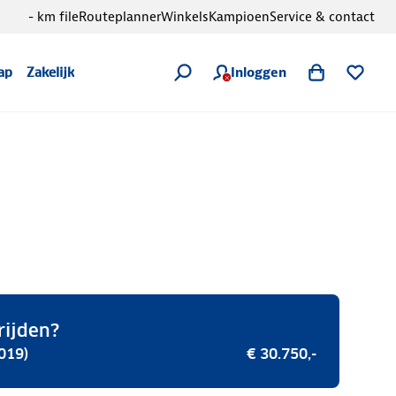
- km file
Routeplanner
Winkels
Kampioen
Service & contact
Inloggen
ap
Zakelijk
rijden?
019)
€ 30.750,-