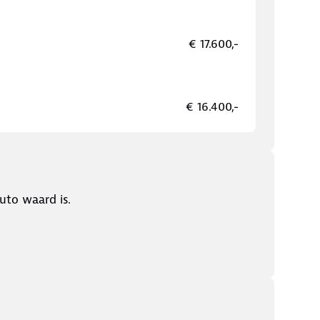
€ 17.600,-
€ 16.400,-
uto waard is.