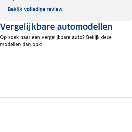
Bekijk volledige review
Vergelijkbare automodellen
Op zoek naar een vergelijkbare auto? Bekijk deze
modellen dan ook!
Lexus
Ct-
Hyundai
Toyota
Serie
Ioniq
Auris