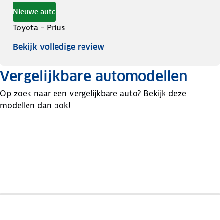
Nieuwe auto
Toyota - Prius
Bekijk volledige review
Vergelijkbare automodellen
Op zoek naar een vergelijkbare auto? Bekijk deze
modellen dan ook!
Lexus
Ct-
Hyundai
Toyota
Serie
Ioniq
Auris