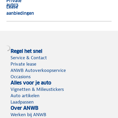
Private
nog
auto's
Lease
het
aanbiedingen
meeste
terug
Regel het snel
Service & Contact
Private lease
ANWB Autoverkoopservice
Occasions
Alles voor je auto
Vignetten & Milieustickers
Auto artikelen
Laadpassen
Over ANWB
Werken bij ANWB