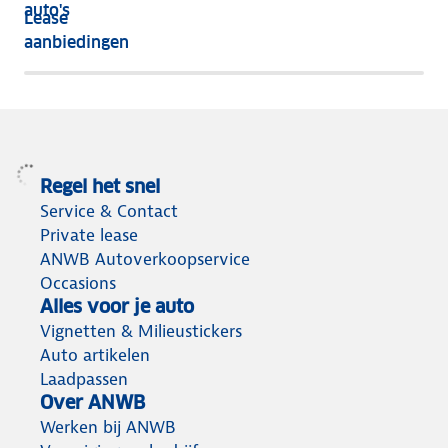
nog
auto's
Lease
het
aanbiedingen
meeste
terug
Regel het snel
Service & Contact
Private lease
ANWB Autoverkoopservice
Occasions
Alles voor je auto
Vignetten & Milieustickers
Auto artikelen
Laadpassen
Over ANWB
Werken bij ANWB