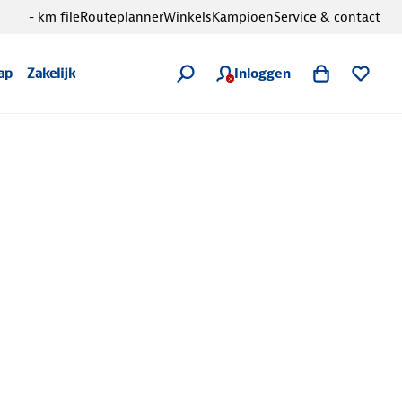
- km file
Routeplanner
Winkels
Kampioen
Service & contact
Inloggen
ap
Zakelijk