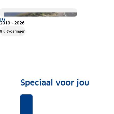
IV
2019 - 2026
8 uitvoeringen
Speciaal voor jou
Benieuwd
Voor
Rekentool
Voor
naar
deze