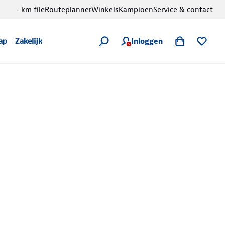
- km file
Routeplanner
Winkels
Kampioen
Service & contact
Inloggen
ap
Zakelijk