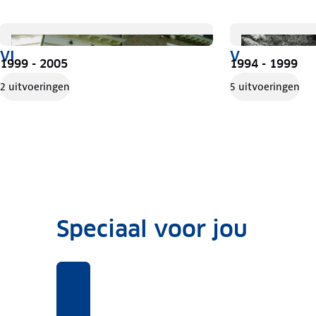
VI
V
1999 - 2005
1994 - 1999
2 uitvoeringen
5 uitvoeringen
Speciaal voor jou
Benieuwd
Voor
Rekentool
Voor
naar
deze