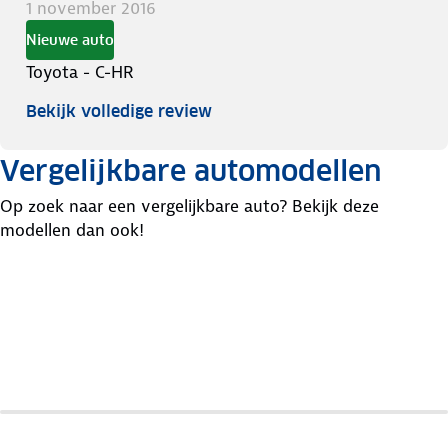
1 november 2016
Nieuwe auto
Toyota - C-HR
Bekijk volledige review
Vergelijkbare automodellen
Op zoek naar een vergelijkbare auto? Bekijk deze
modellen dan ook!
Kia
Hyundai
Renault
Niro
Kona
Captur