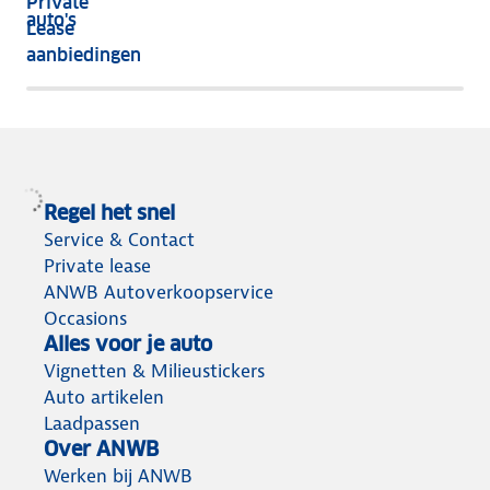
Private
nog
auto's
Lease
het
aanbiedingen
meeste
terug
Regel het snel
Service & Contact
Private lease
ANWB Autoverkoopservice
Occasions
Alles voor je auto
Vignetten & Milieustickers
Auto artikelen
Laadpassen
Over ANWB
Werken bij ANWB