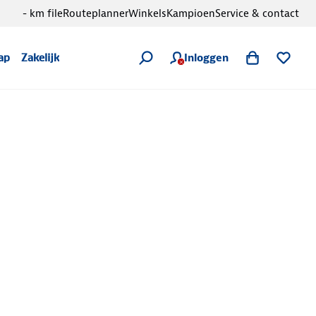
- km file
Routeplanner
Winkels
Kampioen
Service & contact
Inloggen
ap
Zakelijk