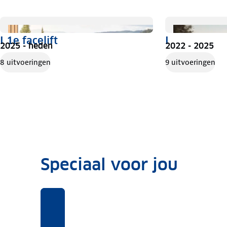
I 1e facelift
I
2025 - heden
2022 - 2025
8 uitvoeringen
9 uitvoeringen
Speciaal voor jou
Benieuwd
Voor
Rekentool
Voor
naar
deze