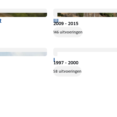
t
III
2009 - 2015
146 uitvoeringen
I
1997 - 2000
58 uitvoeringen