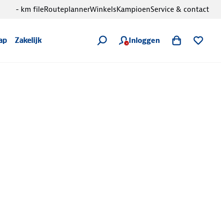
- km file
Routeplanner
Winkels
Kampioen
Service & contact
Inloggen
ap
Zakelijk