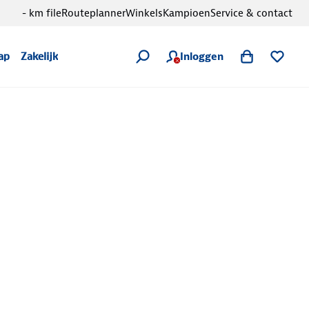
- km file
Routeplanner
Winkels
Kampioen
Service & contact
Inloggen
ap
Zakelijk