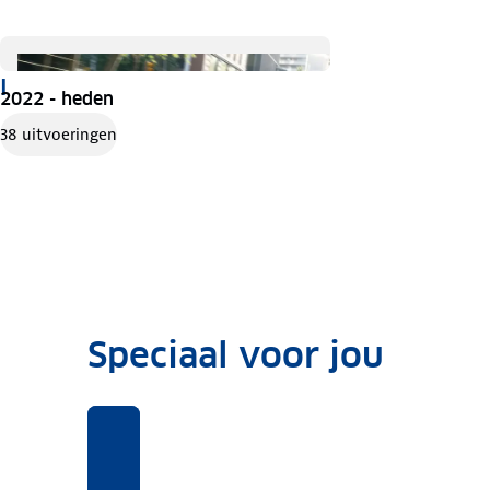
I
2022 - heden
38 uitvoeringen
Speciaal voor jou
Benieuwd
Voor
Rekentool
Voor
naar
deze