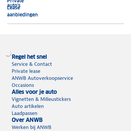
Private
nog
auto's
Lease
het
aanbiedingen
meeste
terug
Regel het snel
Service & Contact
Private lease
ANWB Autoverkoopservice
Occasions
Alles voor je auto
Vignetten & Milieustickers
Auto artikelen
Laadpassen
Over ANWB
Werken bij ANWB