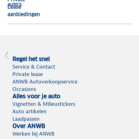
nog
auto's
Lease
het
aanbiedingen
meeste
terug
Regel het snel
Service & Contact
Private lease
ANWB Autoverkoopservice
Occasions
Alles voor je auto
Vignetten & Milieustickers
Auto artikelen
Laadpassen
Over ANWB
Werken bij ANWB