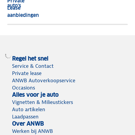
Private
nog
auto's
Lease
het
aanbiedingen
meeste
terug
Regel het snel
Service & Contact
Private lease
ANWB Autoverkoopservice
Occasions
Alles voor je auto
Vignetten & Milieustickers
Auto artikelen
Laadpassen
Over ANWB
Werken bij ANWB