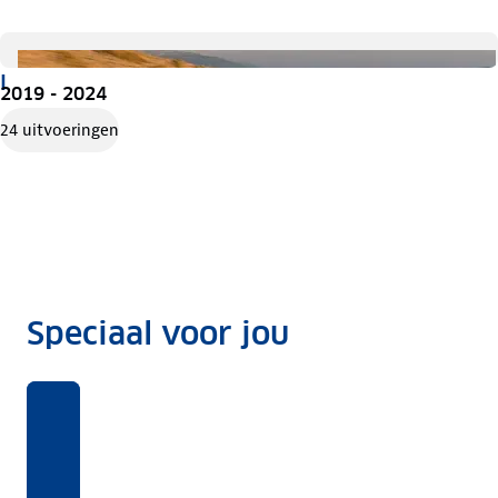
I
2019 - 2024
24 uitvoeringen
Speciaal voor jou
Benieuwd
Voor
Rekentool
Voor
naar
deze
welke
Dit
ANWB
auto's