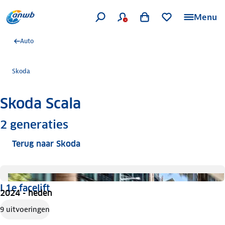
Menu
Auto
Skoda
Skoda Scala
Meer informatie
2
generaties
Terug naar Skoda
I 1e facelift
2024 - heden
9 uitvoeringen