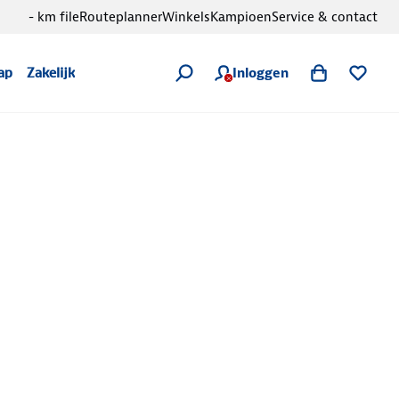
- km file
Routeplanner
Winkels
Kampioen
Service & contact
Inloggen
ap
Zakelijk