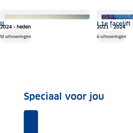
II
I 1e facelift
2024 - heden
2021 - 2024
10 uitvoeringen
6 uitvoeringen
Speciaal voor jou
Benieuwd
Voor
Rekentool
Voor
naar
deze