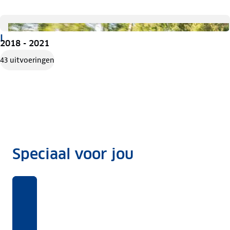
I
2018 - 2021
43 uitvoeringen
Speciaal voor jou
Benieuwd
Voor
Rekentool
Voor
naar
deze
welke
Dit
ANWB
auto's