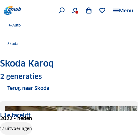
Menu
Auto
Skoda
Skoda Karoq
Meer informatie
2
generaties
Terug naar Skoda
I 1e facelift
2022 - heden
12 uitvoeringen