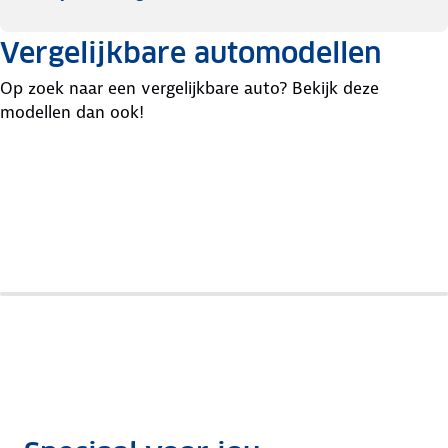
Vergelijkbare automodellen
Op zoek naar een vergelijkbare auto? Bekijk deze
modellen dan ook!
Citroen
Renault
Peugeot
C3
Captur
2008
Aircross