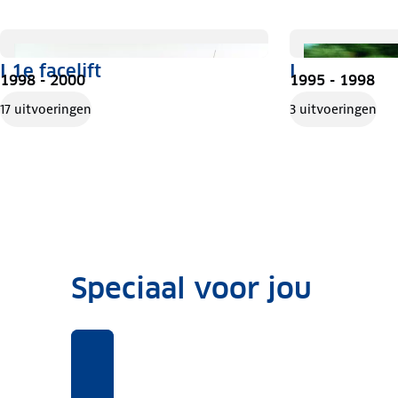
I 1e facelift
I
1998 - 2000
1995 - 1998
17 uitvoeringen
3 uitvoeringen
Speciaal voor jou
Benieuwd
Voor
Rekentool
Voor
naar
deze