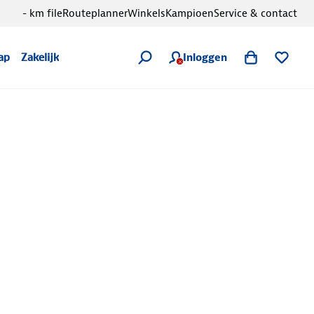
- km file
Routeplanner
Winkels
Kampioen
Service & contact
Inloggen
ap
Zakelijk