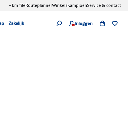
- km file
Routeplanner
Winkels
Kampioen
Service & contact
Inloggen
ap
Zakelijk