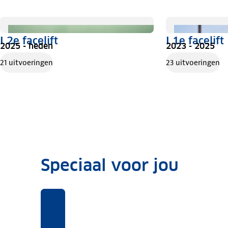
I 2e facelift
I 1e facelift
2025 - heden
2023 - 2025
21 uitvoeringen
23 uitvoeringen
Speciaal voor jou
Benieuwd
Voor
Rekentool
Voor
naar
deze