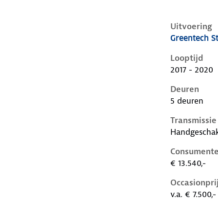
Uitvoering
Greentech St
Skoda Citigo
Looptijd
2017 - 2020
Deuren
5 deuren
Transmissie
Handgescha
Consumente
€ 13.540,-
Occasionpri
v.a. € 7.500,-