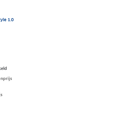
yle 1.0
 i-1e-facelift, 1.0, 44 kW, Benzine, 5 deuren
keld
nprijs
js