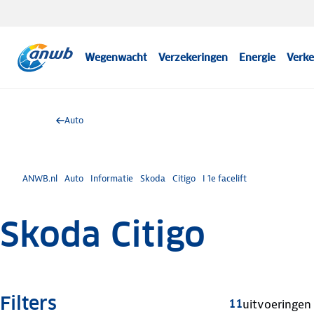
Wegenwacht
Verzekeringen
Energie
Verke
Auto
ANWB.nl
Auto
Informatie
Skoda
Citigo
I 1e facelift
Skoda Citigo
Filters
11
uitvoeringen