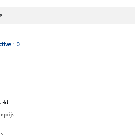
e
tive 1.0
 i-1e-facelift, 1.0, 44 kW, Benzine, 5 deuren
keld
nprijs
js