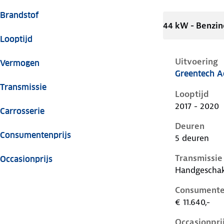
Brandstof
44 kW - Benzin
Looptijd
Uitvoering
Vermogen
Greentech Ac
Skoda Citigo
Transmissie
Looptijd
2017 - 2020
Carrosserie
Deuren
Consumentenprijs
5 deuren
Transmissie
Occasionprijs
Handgescha
Consumente
€ 11.640,-
Occasionpri