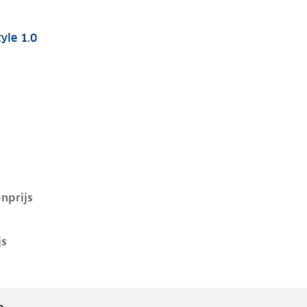
yle 1.0
 i-1e-facelift, 1.0, 44 kW, Benzine, 5 deuren
nprijs
js
-