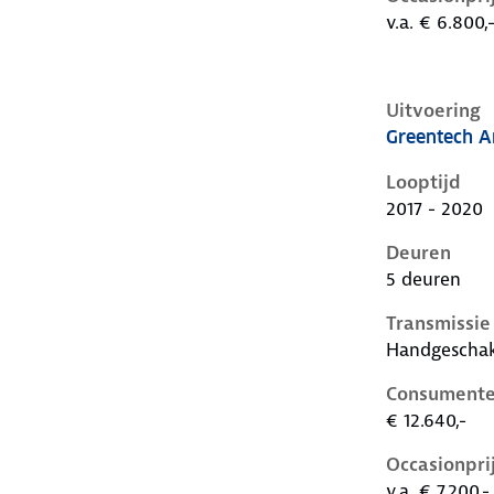
v.a. € 6.800,
Uitvoering
Greentech A
Skoda Citigo
Looptijd
2017 - 2020
Deuren
5 deuren
Transmissie
Handgescha
Consumente
€ 12.640,-
Occasionpri
v.a. € 7.200,-