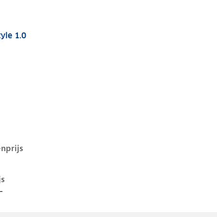
yle 1.0
 i-1e-facelift, 1.0, 55 kW, Benzine, 5 deuren
nprijs
js
-