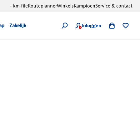
- km file
Routeplanner
Winkels
Kampioen
Service & contact
Inloggen
ap
Zakelijk