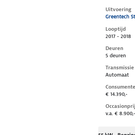
Uitvoering
Greentech St
Skoda Citigo
Looptijd
2017 - 2018
Deuren
5 deuren
Transmissie
Automaat
Consumente
€ 14.390,-
Occasionpri
v.a. € 8.900,