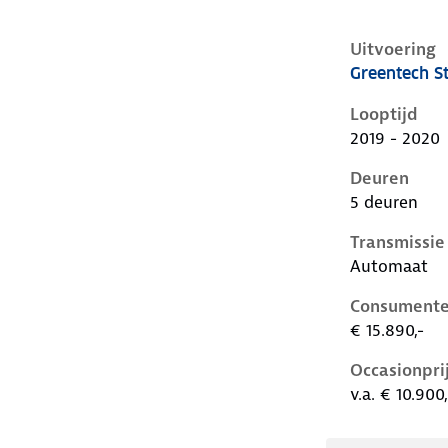
Uitvoering
Greentech St
Skoda Citigo
Looptijd
2019 - 2020
Deuren
5 deuren
Transmissie
Automaat
Consumente
€ 15.890,-
Occasionpri
v.a. € 10.900,