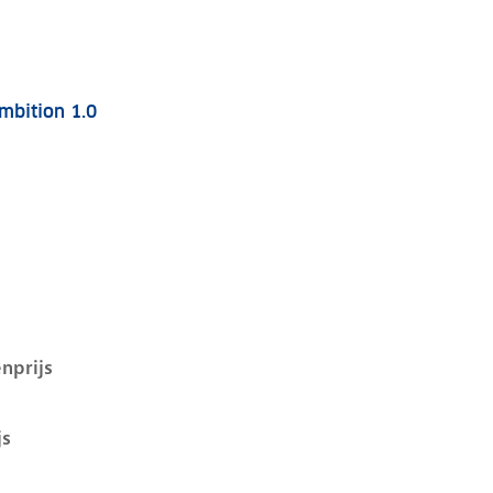
mbition 1.0
 i-1e-facelift, 1.0, 44 kW, Benzine, 5 deuren
nprijs
js