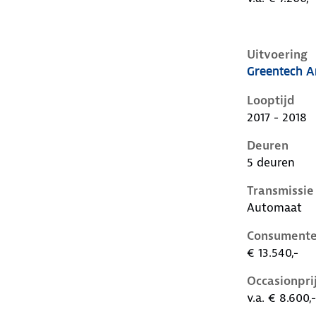
Uitvoering
Greentech A
Skoda Citigo
Looptijd
2017 - 2018
Deuren
5 deuren
Transmissie
Automaat
Consumente
€ 13.540,-
Occasionpri
v.a. € 8.600,-