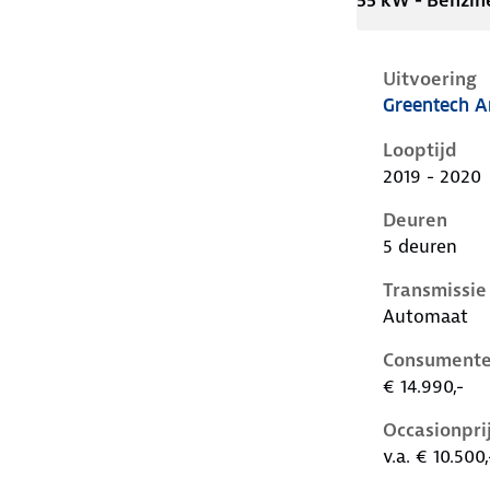
55 kW - Benzin
Uitvoering
Greentech A
Skoda Citigo
Looptijd
2019 - 2020
Deuren
5 deuren
Transmissie
Automaat
Consumente
€ 14.990,-
Occasionpri
v.a. € 10.500,