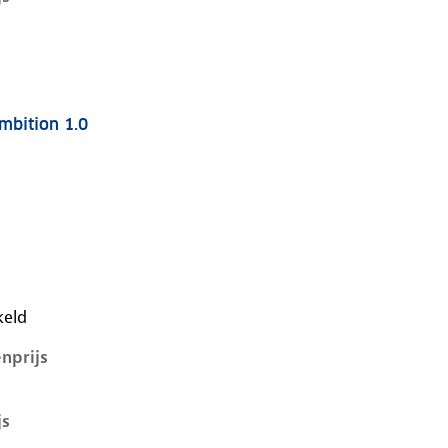
-
mbition 1.0
 i-1e-facelift, 1.0, 44 kW, Benzine, 5 deuren
keld
nprijs
js