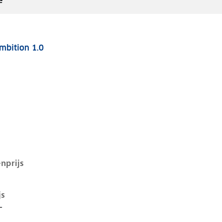
e
mbition 1.0
 i-1e-facelift, 1.0, 55 kW, Benzine, 5 deuren
nprijs
js
-