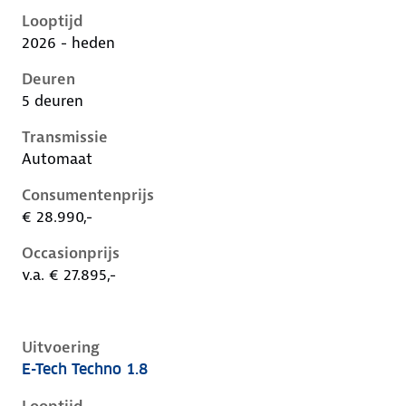
Looptijd
2026 - heden
Deuren
5 deuren
Transmissie
Automaat
Consumentenprijs
€ 28.990,-
Occasionprijs
v.a. € 27.895,-
Uitvoering
E-Tech Techno 1.8
Renault Clio vi, 1.8, 116 kW, Hybride (Benzine), 5 deu