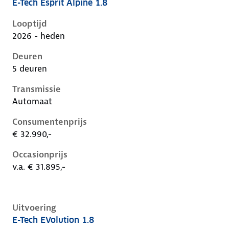
E-Tech Esprit Alpine 1.8
Renault Clio vi, 1.8, 116 kW, Hybride (Benzine), 5 deu
Looptijd
2026 - heden
Deuren
5 deuren
Transmissie
Automaat
Consumentenprijs
€ 32.990,-
Occasionprijs
v.a. € 31.895,-
Uitvoering
E-Tech EVolution 1.8
Renault Clio vi, 1.8, 116 kW, Hybride (Benzine), 5 deu