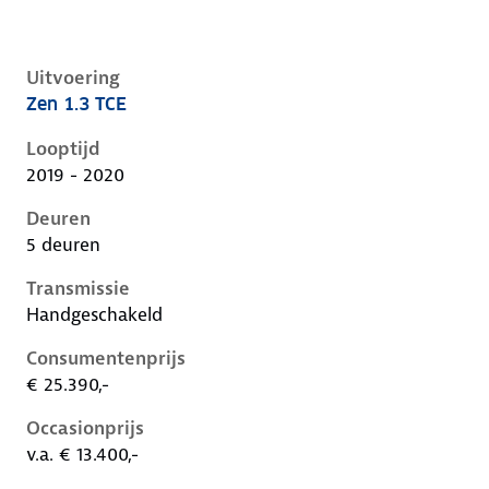
Uitvoering
Zen 1.3 TCE
Renault Captur ii, 1.3 tce, 96 kW, Benzine, 5 deuren
Looptijd
2019 - 2020
Deuren
5 deuren
Transmissie
Handgeschakeld
Consumentenprijs
€ 25.390,-
Occasionprijs
v.a. € 13.400,-