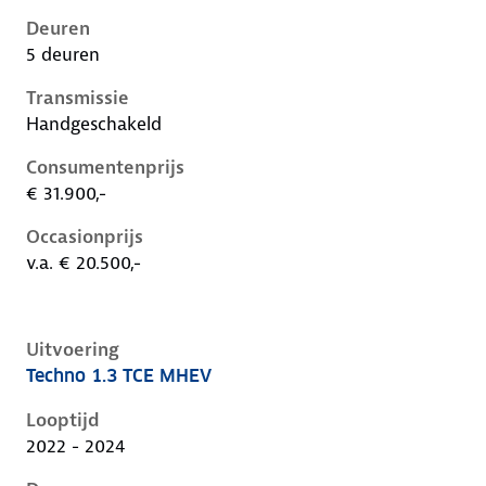
Deuren
5 deuren
Transmissie
Handgeschakeld
Consumentenprijs
€ 31.900,-
Occasionprijs
v.a. € 20.500,-
Uitvoering
Techno 1.3 TCE MHEV
Renault Captur ii, 1.3 tce mhev, 103 kW, Benzine, 5 d
Looptijd
2022 - 2024