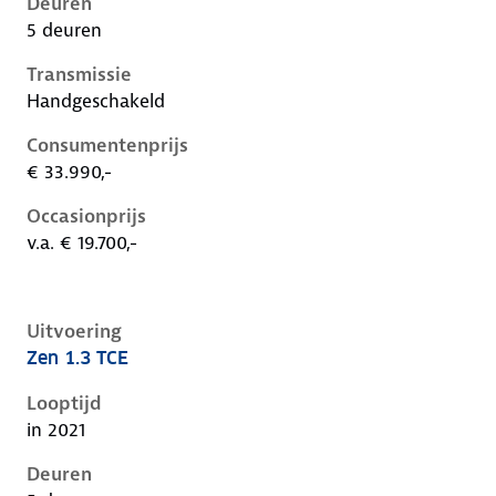
Deuren
5 deuren
Transmissie
Handgeschakeld
Consumentenprijs
€ 33.990,-
Occasionprijs
v.a. € 19.700,-
Uitvoering
Zen 1.3 TCE
Renault Captur ii, 1.3 tce, 103 kW, Benzine, 5 deuren
Looptijd
in 2021
Deuren