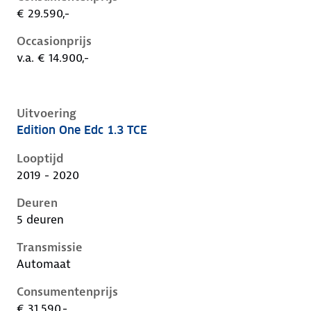
€ 29.590,-
Occasionprijs
v.a. € 14.900,-
Uitvoering
Edition One Edc 1.3 TCE
Renault Captur ii, 1.3 tce, 96 kW, Benzine, 5 deuren
Looptijd
2019 - 2020
Deuren
5 deuren
Transmissie
Automaat
Consumentenprijs
€ 31.590,-