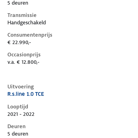
5 deuren
Transmissie
Handgeschakeld
Consumentenprijs
€ 22.990,-
Occasionprijs
v.a. € 12.800,-
Uitvoering
R.s.line 1.0 TCE
Renault Captur ii, 1.0 tce, 67 kW, Benzine, 5 deuren
Looptijd
2021 - 2022
Deuren
5 deuren