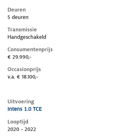
Deuren
5 deuren
Transmissie
Handgeschakeld
Consumentenprijs
€ 29.990,-
Occasionprijs
v.a. € 18.100,-
Uitvoering
Intens 1.0 TCE
Renault Captur ii, 1.0 tce, 67 kW, Benzine, 5 deuren
Looptijd
2020 - 2022