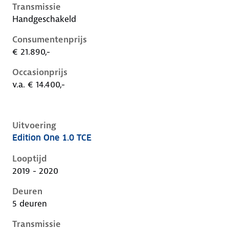
Transmissie
Handgeschakeld
Consumentenprijs
€ 21.890,-
Occasionprijs
v.a. € 14.400,-
Uitvoering
Edition One 1.0 TCE
Renault Captur ii, 1.0 tce, 74 kW, Benzine, 5 deuren
Looptijd
2019 - 2020
Deuren
5 deuren
Transmissie