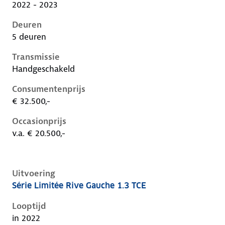
2022 - 2023
Deuren
5 deuren
Transmissie
Handgeschakeld
Consumentenprijs
€ 32.500,-
Occasionprijs
v.a. € 20.500,-
Uitvoering
Série Limitée Rive Gauche 1.3 TCE
Renault Captur ii, 1.3 tce, 103 kW, Benzine, 5 deuren
Looptijd
in 2022