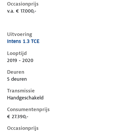
Occasionprijs
v.a. € 17.000,-
Uitvoering
Intens 1.3 TCE
Renault Captur ii, 1.3 tce, 96 kW, Benzine, 5 deuren
Looptijd
2019 - 2020
Deuren
5 deuren
Transmissie
Handgeschakeld
Consumentenprijs
€ 27.390,-
Occasionprijs