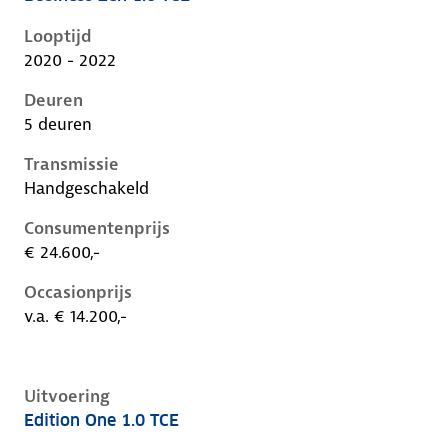
Renault Captur ii, 1.0 tce, 67 kW, Benzine, 5 deuren
Looptijd
2020 - 2022
Deuren
5 deuren
Transmissie
Handgeschakeld
Consumentenprijs
€ 24.600,-
Occasionprijs
v.a. € 14.200,-
Uitvoering
Edition One 1.0 TCE
Renault Captur ii, 1.0 tce, 67 kW, Benzine, 5 deuren