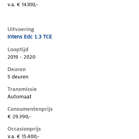
v.a. € 14.100,-
Uitvoering
Intens Edc 1.3 TCE
Renault Captur ii, 1.3 tce, 96 kW, Benzine, 5 deuren
Looptijd
2019 - 2020
Deuren
5 deuren
Transmissie
Automaat
Consumentenprijs
€ 29.390,-
Occasionprijs
v.a. € 15.400,-