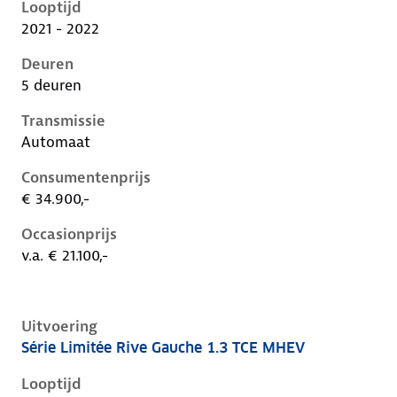
Looptijd
2021 - 2022
Deuren
5 deuren
Transmissie
Automaat
Consumentenprijs
€ 34.900,-
Occasionprijs
v.a. € 21.100,-
Uitvoering
Série Limitée Rive Gauche 1.3 TCE MHEV
Renault Captur ii, 1.3 tce mhev, 103 kW, Benzine, 5 d
Looptijd