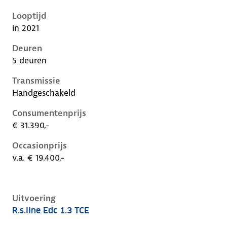
Renault Captur ii, 1.3 tce, 103 kW, Benzine, 5 deuren
Looptijd
in 2021
Deuren
5 deuren
Transmissie
Handgeschakeld
Consumentenprijs
€ 31.390,-
Occasionprijs
v.a. € 19.400,-
Uitvoering
R.s.line Edc 1.3 TCE
Renault Captur ii, 1.3 tce, 103 kW, Benzine, 5 deuren