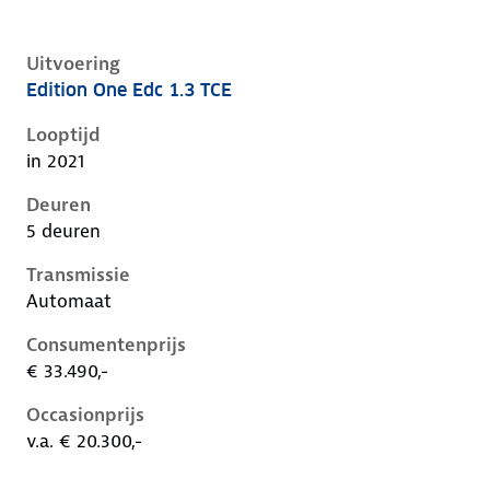
Uitvoering
Edition One Edc 1.3 TCE
Renault Captur ii, 1.3 tce, 103 kW, Benzine, 5 deuren
Looptijd
in 2021
Deuren
5 deuren
Transmissie
Automaat
Consumentenprijs
€ 33.490,-
Occasionprijs
v.a. € 20.300,-